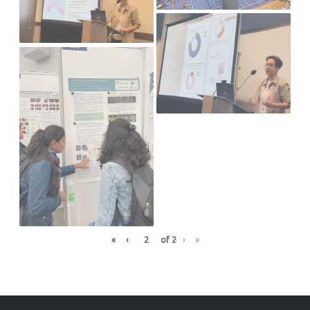
«
‹
of
2
›
»